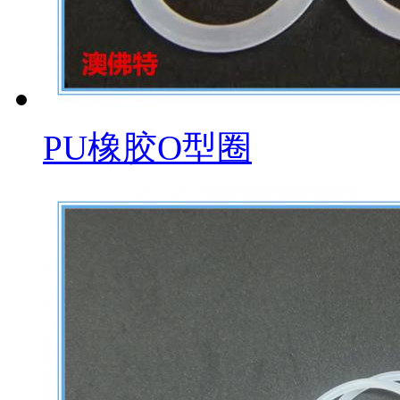
PU橡胶O型圈