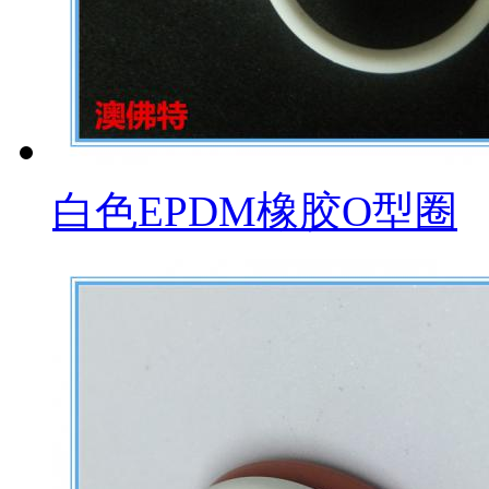
白色EPDM橡胶O型圈